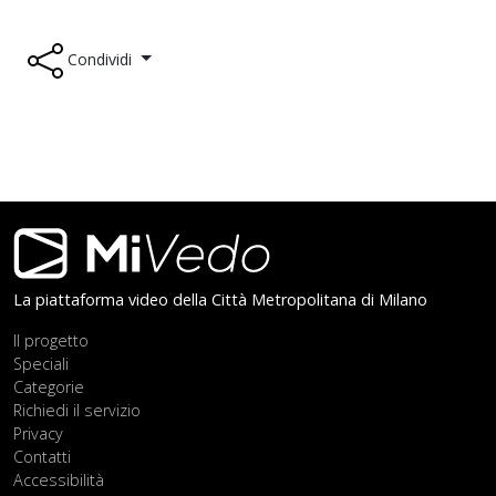
Condividi
Footer
La piattaforma video della Città Metropolitana di Milano
Il progetto
Speciali
Categorie
Richiedi il servizio
Privacy
Contatti
Accessibilità