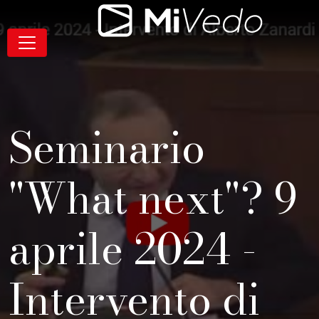
Salta alla navigazione
Salta al contenuto
Salta al footer
Contenuto
MiVedo
Navigazione
Seminario
"What next"? 9
aprile 2024 -
Intervento di