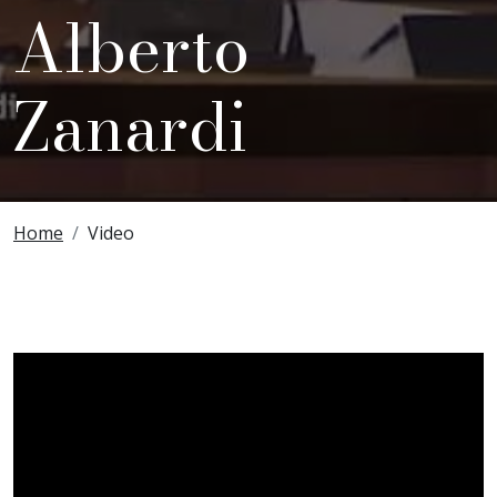
Alberto
Zanardi
Breadcrumbs
Home
Video