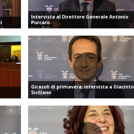
ta
Vai alla pagina dedicata
Intervista al Direttore Generale Antonio
i
Purcaro
ta
Vai alla pagina dedicata
Girasoli di primavera: intervista a Giacinto
Siciliano