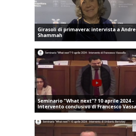
Vai alla pagina dedica
Girasoli di primavera: intervista a Andr
Shammah
Vai alla pagina dedica
Seminario "What next"? 10 aprile 2024 -
Intervento conclusivo di Francesco Vassa