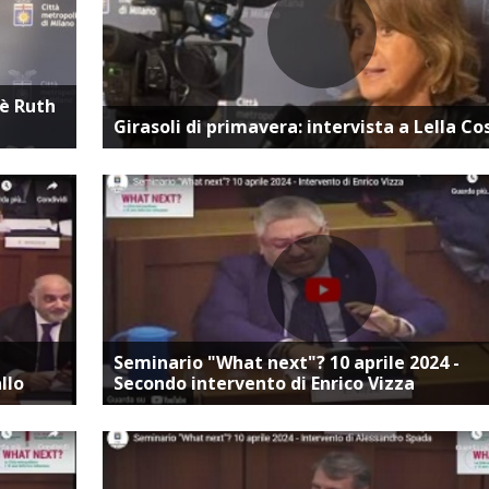
ta
Vai alla pagina dedicata
eè Ruth
Girasoli di primavera: intervista a Lella Co
ta
Vai alla pagina dedicata
Seminario "What next"? 10 aprile 2024 -
llo
Secondo intervento di Enrico Vizza