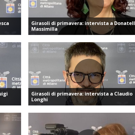
ta
Vai alla pagina dedicata
esca
Girasoli di primavera: intervista a Donatel
Massimilla
ta
Vai alla pagina dedicata
uigi
Girasoli di primavera: intervista a Claudio
Longhi