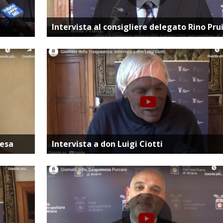
ta
Vai alla pagina dedicata
Intervista al consigliere delegato Rino Prui
ta
Vai alla pagina dedicata
iesa
Intervista a don Luigi Ciotti