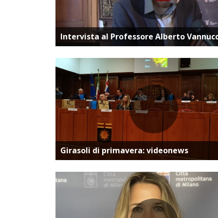
Vai alla pagina dedica
Intervista al Professore Alberto Vannucc
Vai alla pagina dedica
Girasoli di primavera: videonews