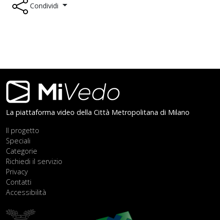
Condividi
Footer
La piattaforma video della Città Metropolitana di Milano
Il progetto
Speciali
Categorie
Richiedi il servizio
Privacy
Contatti
Accessibilità