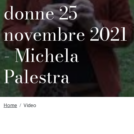
donne 25
novembre 2021
- Michela
Palestra
Breadcrumbs
Home
Video