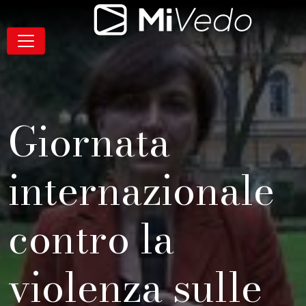
Salta alla navigazione
Salta al contenuto
Salta al footer
Contenuto
MiVedo
Navigazione
Giornata
internazionale
contro la
violenza sulle